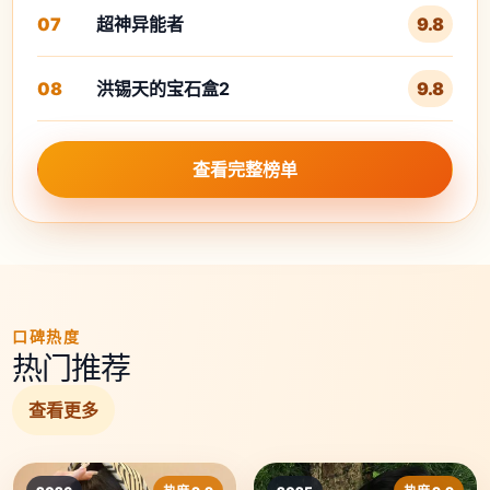
07
超神异能者
9.8
08
洪锡天的宝石盒2
9.8
查看完整榜单
口碑热度
热门推荐
查看更多