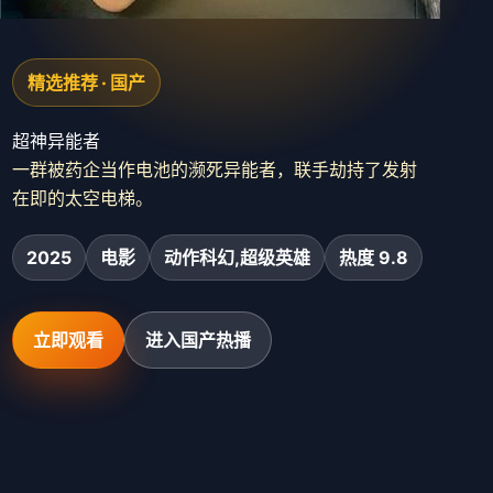
精选推荐 · 国产
精选推荐 · 国产
精选推荐 · 欧美
精选推荐 · 欧美
精选推荐 · 亚洲
超神异能者
陆少夫人又酷又甜
一群被药企当作电池的濒死异能者，联手劫持了发射
天才机器人工程师嫁给了集团总裁，婚礼当晚她把老
空中堡垒
亚瑟小子之为爱疯狂
是咁的，法官阁下粤语
在即的太空电梯。
公卖了——卖给国家。
老实人亚瑟为了见异地恋女友一面，用尽了全世界最蠢、最
香港回归后，一位洋人法官用荒诞又温情的方式，在殖民地
疯狂、最不可能成功的方式。
余晖中守护公义。
2025
2025
电影
电影
动作科幻,超级英雄
爱情,喜剧,都市
热度 9.7
热度 9.8
首脑专机被恐怖分子劫持，机上一名退役空降兵必须在不坠
毁的前提下救回所有人。
2026
2025
电影
电影
律政剧情
喜剧,爱情,冒险
热度 9.6
热度 9.8
立即观看
立即观看
进入国产热播
进入爱情都市
2026
电影
动作,科幻,战争
热度 9.9
立即观看
立即观看
进入爱情都市
进入喜剧家庭
立即观看
进入动作犯罪